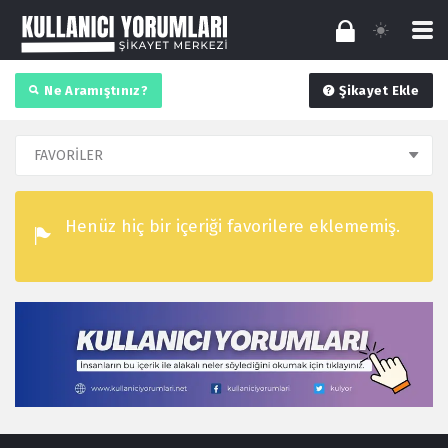
Ne Aramıştınız?
Şikayet Ekle
Henüz hiç bir içeriği favorilere eklememiş.