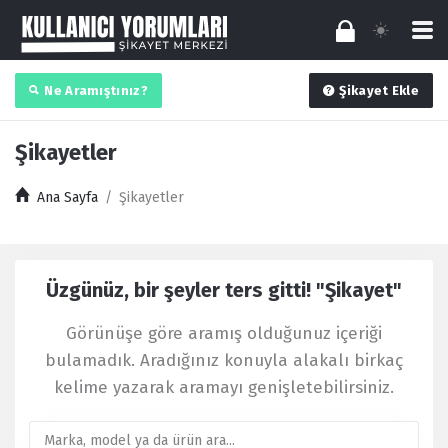
Ne Aramıştınız?
Şikayet Ekle
Şikayetler
Ana Sayfa
/
Şikayetler
Kullanıcı
Üzgünüz, bir şeyler ters gitti! "Şikayet"
Yorumları
Latest
Görünüşe göre aramış olduğunuz içeriği
Şikayet
bulamadık. Aradığınız konuyla alakalı birkaç
kelime yazarak aramayı genişletebilirsiniz.