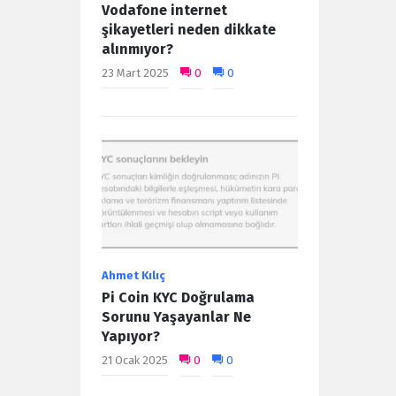
Vodafone internet
şikayetleri neden dikkate
alınmıyor?
23 Mart 2025
0
0
Ahmet Kılıç
Pi Coin KYC Doğrulama
Sorunu Yaşayanlar Ne
Yapıyor?
21 Ocak 2025
0
0