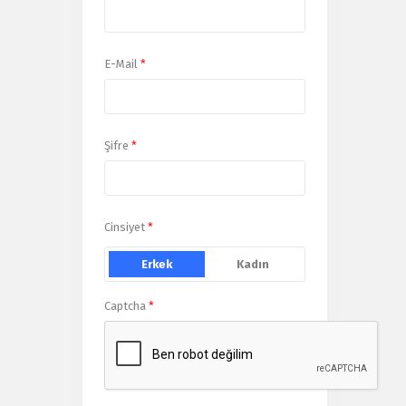
E-Mail
*
Şifre
*
Cinsiyet
*
Erkek
Kadın
Captcha
*