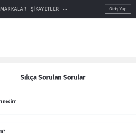
MARKALAR
ŞİKAYETLER
Giriş Yap
Sıkça Sorulan Sorular
rı nedir?
im?