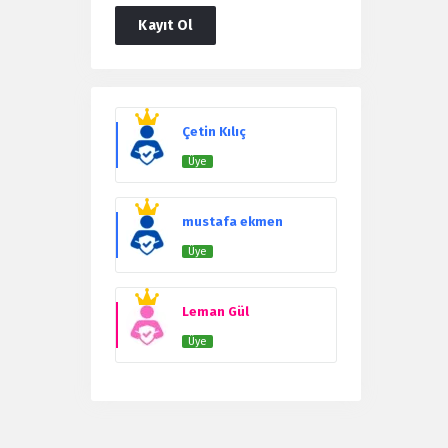
Kayıt Ol
Users
Çetin Kılıç
Üye
mustafa ekmen
Üye
Leman Gül
Üye