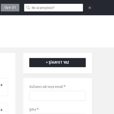
Üye Ol
+ ŞİKAYET YAZ
Giriş
Kullanıcı adı veya email
*
Yap
Şifre
*