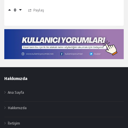
0
Paylaş
Footer
Hakkımızda
Ana Sayfa
Hakkımızda
İletişim