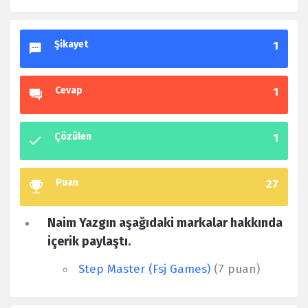
Şikayet
1
Cevap
1
Çözülen
1
Puan
27
Naim Yazgın aşağıdaki markalar hakkında
içerik paylaştı.
Step Master (Fsj Games)
(7 puan)