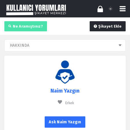
Ne Aramıştınız?
Şikayet Ekle
Naim Yazgın
Erkek
Ask Naim Yazgın