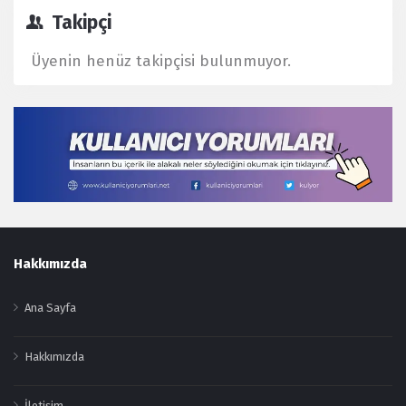
Takipçi
Üyenin henüz takipçisi bulunmuyor.
Footer
Hakkımızda
Ana Sayfa
Hakkımızda
İletişim