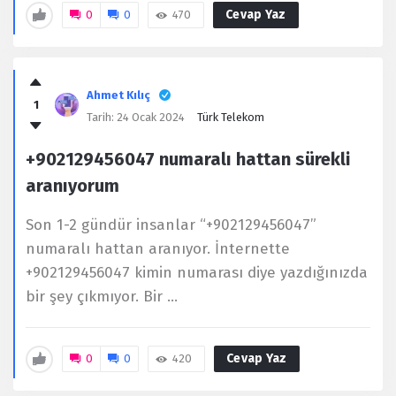
Cevap Yaz
0
0
470
Ahmet Kılıç
1
Tarih:
24 Ocak 2024
Türk Telekom
+902129456047 numaralı hattan sürekli
aranıyorum
Son 1-2 gündür insanlar “+902129456047”
numaralı hattan aranıyor. İnternette
+902129456047 kimin numarası diye yazdığınızda
bir şey çıkmıyor. Bir ...
Cevap Yaz
0
0
420