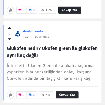
Cevap Yaz
0
0
1,692
ibrahim reyhan
0
Tarih:
30 Ocak 2024
Glukofen nedir? Ukofen green ile glukofen
aynı ilaç değil!
İnternette Ukofen Green ile alakalı araştırma
yaparken isim benzerliğinden dolayı karşıma
Glukofen adında bir ilaç çıktı. Kafa karışıklığı ...
Cevap Yaz
0
0
716