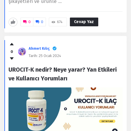
şikayetleri ve ürünle ...
Cevap Yaz
0
0
674
Ahmet Kılıç
0
Tarih:
25 Ocak 2024
UROCIT-K nedir? Neye yarar? Yan Etkileri
ve Kullanıcı Yorumları