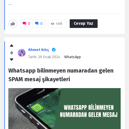
...
Cevap Yaz
0
0
468
Ahmet Kılıç
0
Tarih:
29 Ocak 2024
WhatsApp
Whatsapp bilinmeyen numaradan gelen
SPAM mesaj şikayetleri