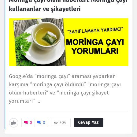
kullananlar ve şikayetleri
Google’da “moringa çayı” araması yaparken
karşıma “moringa çayı öldürdü” “moringa çayı
ölüm haberleri” ve “moringa çayı şikayet
yorumları” ...
Cevap Yaz
0
0
704