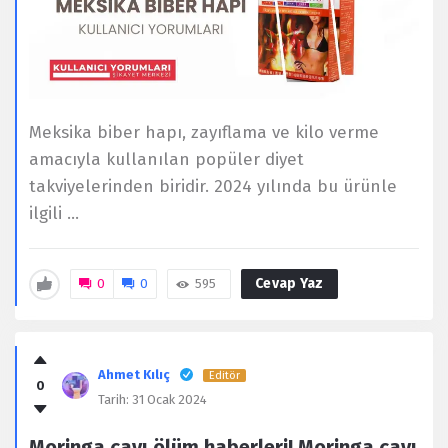
Meksika biber hapı, zayıflama ve kilo verme
amacıyla kullanılan popüler diyet
takviyelerinden biridir. 2024 yılında bu ürünle
ilgili ...
Cevap Yaz
0
0
595
Ahmet Kılıç
Editör
0
Tarih:
31 Ocak 2024
Moringa çayı ölüm haberleri! Moringa çayı