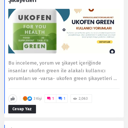
Şikayetleri
Bu inceleme, yorum ve şikayet içeriğinde
insanlar ukofen green ile alakalı kullanıcı
yorumları ve -varsa- ukofen green şikayetleri ...
1
1
2,063
3 Kişi
Cevap Yaz