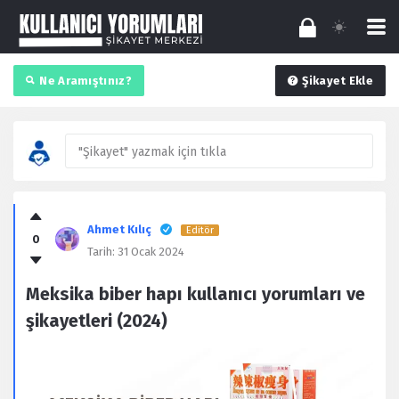
Ne Aramıştınız?
Şikayet Ekle
"Şikayet" yazmak için tıkla
Kullanıcı
Yorumları
Ahmet Kılıç
Editör
0
Latest
Tarih:
31 Ocak 2024
Şikayet
Meksika biber hapı kullanıcı yorumları ve
şikayetleri (2024)