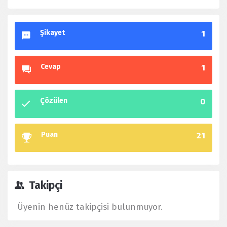
Şikayet
1
Cevap
1
Çözülen
0
Puan
21
Takipçi
Üyenin henüz takipçisi bulunmuyor.