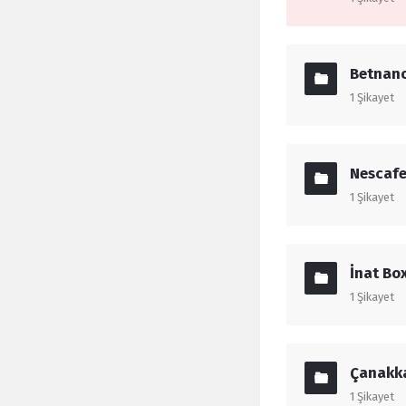
Betnan
1
Şikayet
Nescaf
1
Şikayet
İnat Bo
1
Şikayet
Çanakka
1
Şikayet