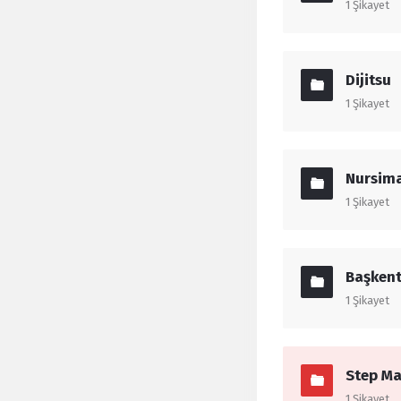
1
Şikayet
Dijitsu
1
Şikayet
Nursim
1
Şikayet
Başkent
1
Şikayet
Step Ma
1
Şikayet