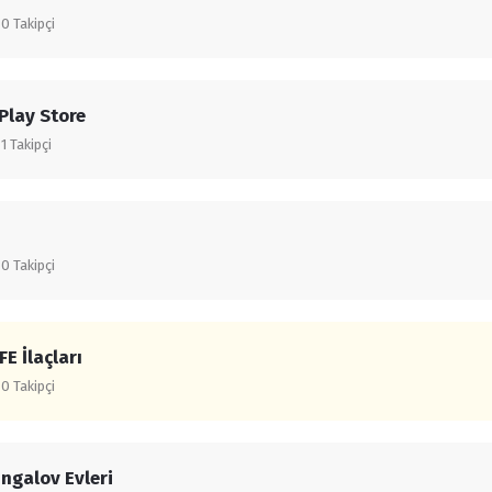
0
Takipçi
Play Store
1
Takipçi
0
Takipçi
FE İlaçları
0
Takipçi
ungalov Evleri