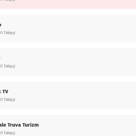
o
0
Takipçi
e
0
Takipçi
x TV
0
Takipçi
le Truva Turizm
0
Takipçi