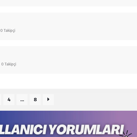
0
Takipçi
0
Takipçi
4
…
8