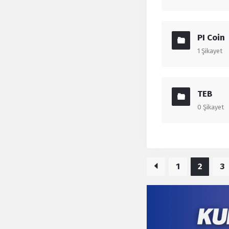
PI Coin
1
Şikayet
TEB
0
Şikayet
1
2
3