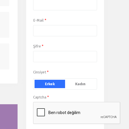
E-Mail
*
Şifre
*
Cinsiyet
*
Erkek
Kadın
Captcha
*