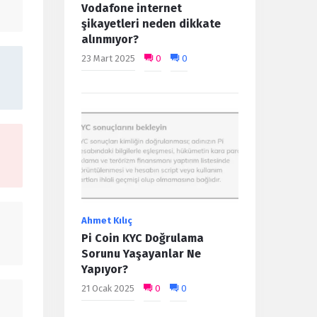
Vodafone internet
şikayetleri neden dikkate
alınmıyor?
23 Mart 2025
0
0
Ahmet Kılıç
Pi Coin KYC Doğrulama
Sorunu Yaşayanlar Ne
Yapıyor?
21 Ocak 2025
0
0