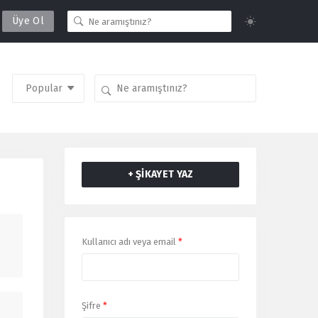
Üye Ol
+ ŞİKAYET YAZ
Giriş
Kullanıcı adı veya email
*
Yap
Şifre
*