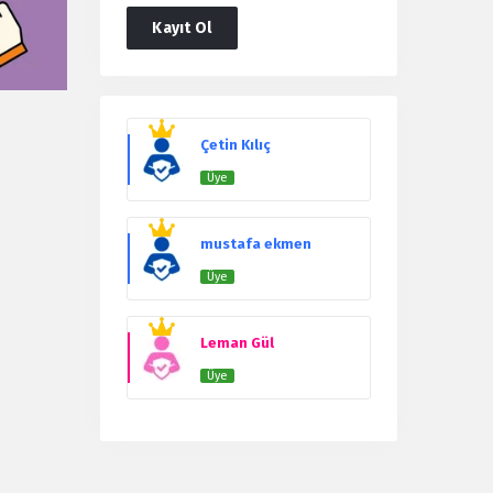
Kayıt Ol
Users
Çetin Kılıç
Üye
mustafa ekmen
Üye
Leman Gül
Üye