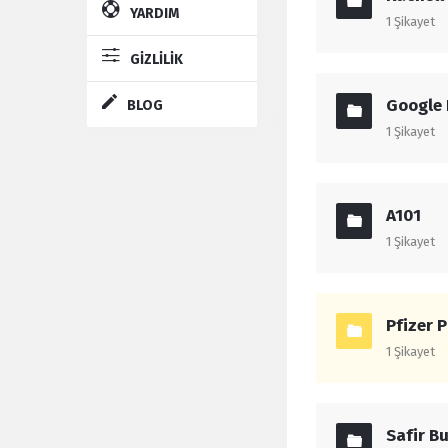
YARDIM
1
Şikayet
GİZLİLİK
Google 
BLOG
1
Şikayet
A101
1
Şikayet
Pfizer P
1
Şikayet
Safir B