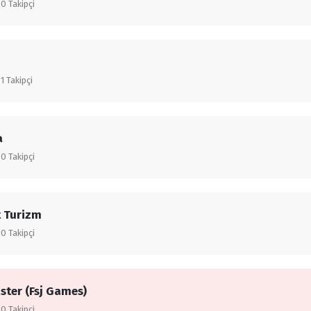
0
Takipçi
1
Takipçi
a
0
Takipçi
 Turizm
0
Takipçi
ster (Fsj Games)
0
Takipçi