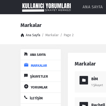
ANA SAYFA
Markalar
Ana Sayfa
/
Markalar
/
Page 2
Explore
ANA SAYFA
Markalar
MARKALAR
ŞİKAYETLER
BİM
1
Şikayet
YORUMLAR
İLETİŞİM
Rachell