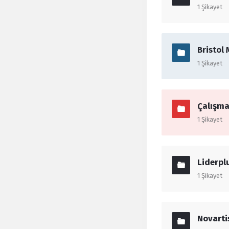
1
Şikayet
Bristol
1
Şikayet
Çalışma
1
Şikayet
Liderpl
1
Şikayet
Novarti