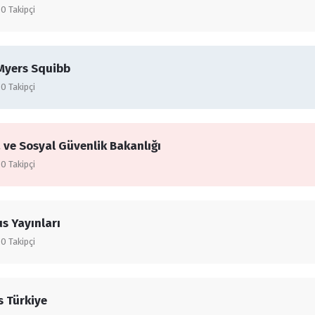
0
Takipçi
 Myers Squibb
0
Takipçi
 ve Sosyal Güvenlik Bakanlığı
0
Takipçi
us Yayınları
0
Takipçi
s Türkiye