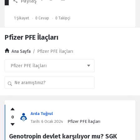
Paylaş
1
Şikayet
0
Cevap
0
Takipçi
Pfizer PFE İlaçları
Ana Sayfa
/
Pfizer PFE İlaçları
Kullanıcı
Yorumları
Arda Tuğrul
0
Latest
Tarih:
6 Ocak 2024
Pfizer PFE İlaçları
Şikayet
Genotropin devlet karşılıyor mu? SGK