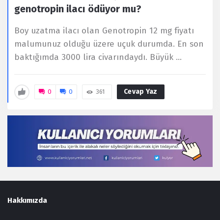
genotropin ilacı ödüyor mu?
Boy uzatma ilacı olan Genotropin 12 mg fiyatı
malumunuz olduğu üzere uçuk durumda. En son
baktığımda 3000 lira civarındaydı. Büyük ...
Cevap Yaz
0
0
361
Footer
Hakkımızda