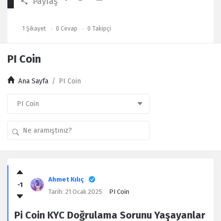
Paylaş
1
Şikayet
0
Cevap
0
Takipçi
PI Coin
Ana Sayfa
/
PI Coin
Kullanıcı
Yorumları
Ahmet Kılıç
-1
Latest
Tarih:
21 Ocak 2025
PI Coin
Şikayet
Pi Coin KYC Doğrulama Sorunu Yaşayanlar