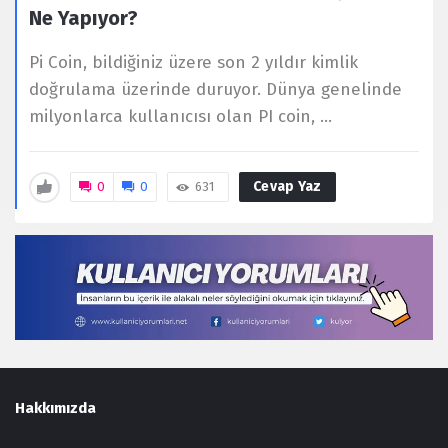
Ne Yapıyor?
Pi Coin, bildiğiniz üzere son 2 yıldır kimlik
doğrulama üzerinde duruyor. Dünya genelinde
milyonlarca kullanıcısı olan PI coin, ...
Cevap Yaz
0
0
631
Footer
Hakkımızda