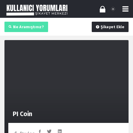
Ne Aramıştınız?
Şikayet Ekle
PI Coin