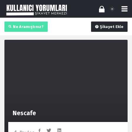
Ne Aramıştınız?
Şikayet Ekle
Nescafe