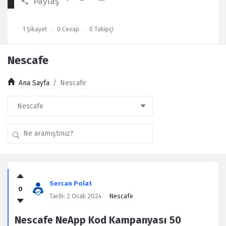
Paylaş
1
Şikayet
0
Cevap
0
Takipçi
Nescafe
Ana Sayfa
/
Nescafe
Kullanıcı
Yorumları
Sercan Polat
0
Latest
Tarih:
2 Ocak 2024
Nescafe
Şikayet
Nescafe NeApp Kod Kampanyası 50