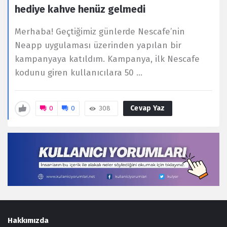
hediye kahve henüz gelmedi
Merhaba! Geçtiğimiz günlerde Nescafe’nin
Neapp uygulaması üzerinden yapılan bir
kampanyaya katıldım. Kampanya, ilk Nescafe
kodunu giren kullanıcılara 50 ...
Cevap Yaz
0
0
308
Footer
Hakkımızda