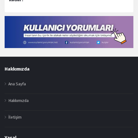
Footer
Hakkımızda
Ana Sayfa
Hakkımızda
İletişim
Yasal