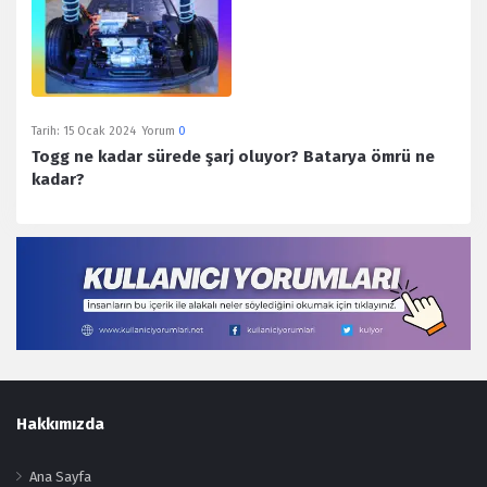
Tarih:
15 Ocak 2024
Yorum
0
Togg ne kadar sürede şarj oluyor? Batarya ömrü ne
kadar?
Footer
Hakkımızda
Ana Sayfa