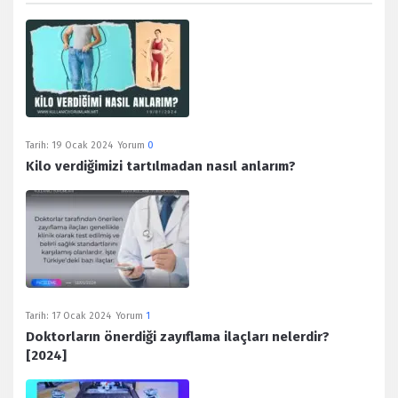
Tarih:
19 Ocak 2024
Yorum
0
Kilo verdiğimizi tartılmadan nasıl anlarım?
Tarih:
17 Ocak 2024
Yorum
1
Doktorların önerdiği zayıflama ilaçları nelerdir?
[2024]