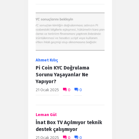
Ahmet Kılıç
Pi Coin KYC Doğrulama
Sorunu Yaşayanlar Ne
Yapıyor?
21 Ocak 2025
0
0
Leman Gül
İnat Box TV Açılmıyor teknik
destek çalışmıyor
21 Ocak 2025
0
0