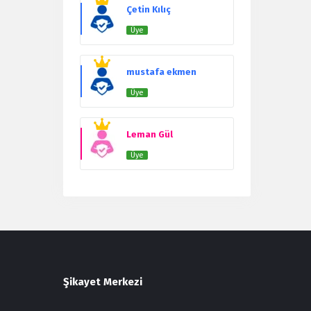
Users
Çetin Kılıç
Üye
mustafa ekmen
Üye
Leman Gül
Üye
Şikayet Merkezi