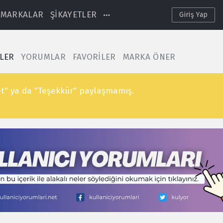
MARKALAR
ŞİKAYETLER
Giriş Yap
TLER
YORUMLAR
FAVORİLER
MARKA ÖNER
t" ya da "Teşekkür" paylaşmamış.