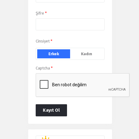
Şifre
*
Cinsiyet
*
Erkek
Kadın
Captcha
*
Kayıt Ol