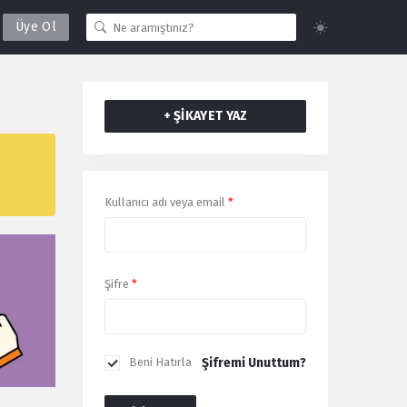
Üye Ol
+ ŞİKAYET YAZ
Giriş
Kullanıcı adı veya email
*
Yap
Şifre
*
Şifremi Unuttum?
Beni Hatırla