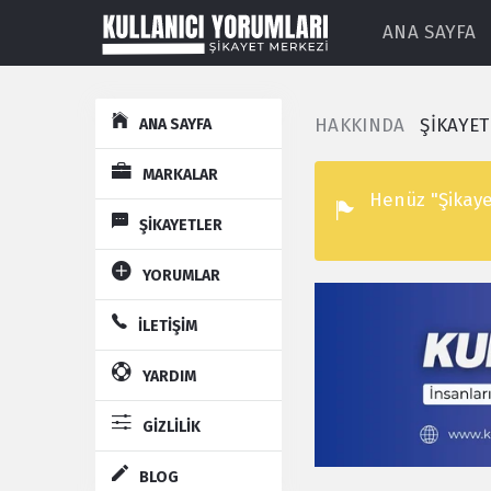
ANA SAYFA
Explore
HAKKINDA
ŞİKAYE
ANA SAYFA
MARKALAR
Henüz "Şikaye
ŞİKAYETLER
YORUMLAR
İLETİŞİM
YARDIM
GİZLİLİK
BLOG