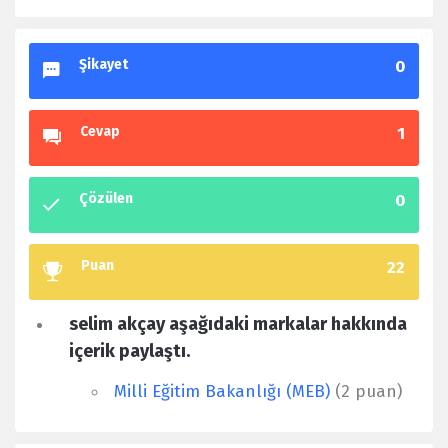
Şikayet
0
Cevap
1
Çözülen
0
Puan
22
selim akçay aşağıdaki markalar hakkında
içerik paylaştı.
Milli Eğitim Bakanlığı (MEB)
(2 puan)