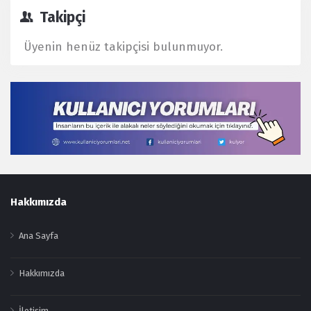
Takipçi
Üyenin henüz takipçisi bulunmuyor.
Footer
Hakkımızda
Ana Sayfa
Hakkımızda
İletişim