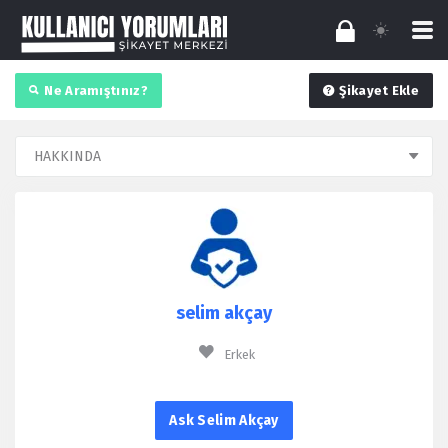
Ne Aramıştınız?
Şikayet Ekle
selim akçay
Erkek
Ask Selim Akçay