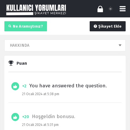
Ne Aramıştınız?
Şikayet Ekle
Puan
You have answered the question.
+2
21 Ocak 2024 at 5:38 pm
Hoşgeldin bonusu.
+20
21 Ocak 2024 at 5:31 pm