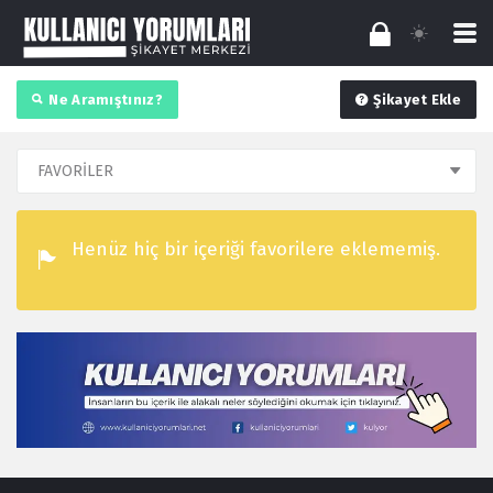
Ne Aramıştınız?
Şikayet Ekle
Henüz hiç bir içeriği favorilere eklememiş.