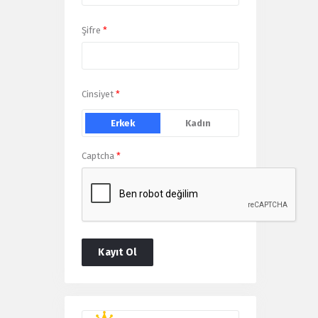
Şifre
*
Cinsiyet
*
Erkek
Kadın
Captcha
*
Kayıt Ol