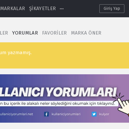
MARKALAR
ŞİKAYETLER
Giriş Yap
TLER
YORUMLAR
FAVORİLER
MARKA ÖNER
rum yazmamış.