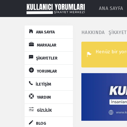
ANA SAYFA
Explore
HAKKINDA
ŞİKAYE
ANA SAYFA
MARKALAR
Henüz bir yo
ŞİKAYETLER
YORUMLAR
İLETİŞİM
YARDIM
GİZLİLİK
BLOG