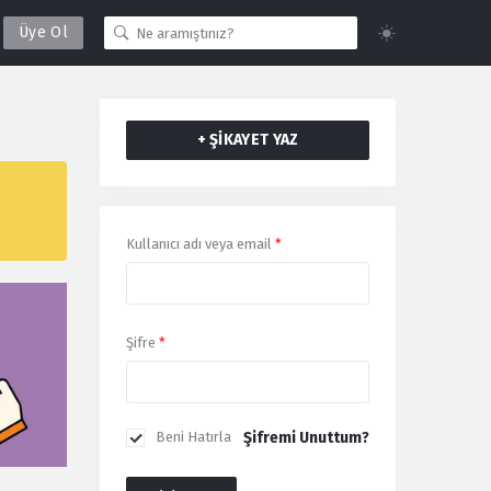
Üye Ol
+ ŞİKAYET YAZ
Giriş
Kullanıcı adı veya email
*
Yap
Şifre
*
Şifremi Unuttum?
Beni Hatırla