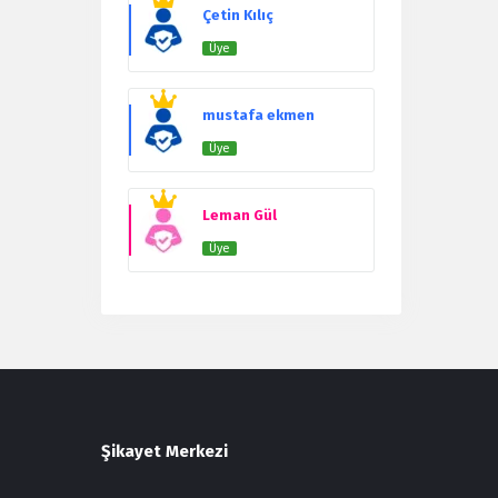
Users
Çetin Kılıç
Üye
mustafa ekmen
Üye
Leman Gül
Üye
Şikayet Merkezi