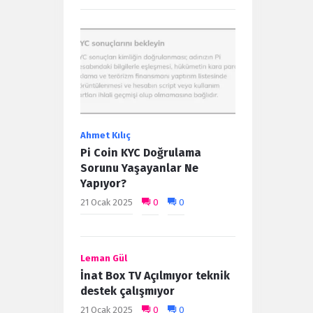
Ahmet Kılıç
Pi Coin KYC Doğrulama
Sorunu Yaşayanlar Ne
Yapıyor?
21 Ocak 2025
0
0
Leman Gül
İnat Box TV Açılmıyor teknik
destek çalışmıyor
21 Ocak 2025
0
0