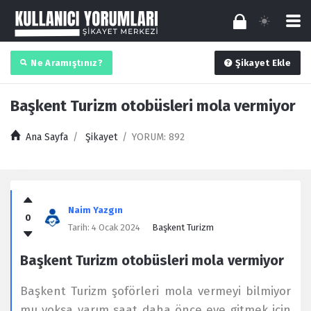
Ne Aramıştınız?
Şikayet Ekle
Başkent Turizm otobüsleri mola vermiyor
Ana Sayfa
/
Şikayet
/
YORUM: 892
Kullanıcı
Yorumları
Naim Yazgın
0
Latest
Tarih:
4 Ocak 2024
Başkent Turizm
Şikayet
Başkent Turizm otobüsleri mola vermiyor
Başkent Turizm şoförleri mola vermeyi bilmiyor
mu yoksa yarım saat daha önce eve gitmek için