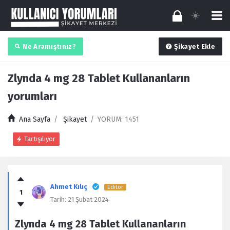
Ne Aramıştınız?
Şikayet Ekle
Zlynda 4 mg 28 Tablet Kullananların
yorumları
Ana Sayfa
/
Şikayet
/
YORUM: 1451
Tartışılıyor
Kullanıcı
Yorumları
Ahmet Kılıç
Editör
1
Latest
Tarih:
21 Şubat 2024
Şikayet
Zlynda 4 mg 28 Tablet Kullananların