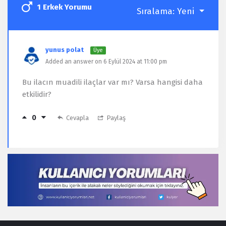
1 Erkek Yorumu
Sıralama:
Yeni
yunus polat
Üye
Added an answer on 6 Eylül 2024 at 11:00 pm
Bu ilacın muadili ilaçlar var mı? Varsa hangisi daha
etkilidir?
0
Cevapla
Paylaş