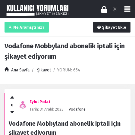
Ne Aramıştınız?
Şikayet Ekle
Vodafone Mobbyland abonelik iptali için
şikayet ediyorum
Ana Sayfa
/
Şikayet
/
YORUM: 654
Kullanıcı
Yorumları
Eylül Polat
0
Latest
Tarih:
31 Aralık 2023
Vodafone
Şikayet
Vodafone Mobbyland abonelik iptali için
şikayet ediyorum