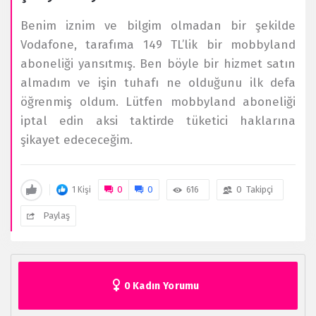
Benim iznim ve bilgim olmadan bir şekilde
Vodafone, tarafıma 149 TL’lik bir mobbyland
aboneliği yansıtmış. Ben böyle bir hizmet satın
almadım ve işin tuhafı ne olduğunu ilk defa
öğrenmiş oldum. Lütfen mobbyland aboneliği
iptal edin aksi taktirde tüketici haklarına
şikayet edececeğim.
0
0
616
0
Takipçi
1 Kişi
Paylaş
0 Kadın Yorumu