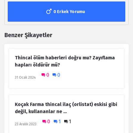
0 Erkek Yorumu
Benzer Şikayetler
Thincal ölüm haberleri doğru mu? Zayıflama
hapları öldürür mü?
0
0
31 Ocak 2024
Koçak Farma thincal ilaç (orlistat) eskisi gibi
değil, kullananlar ne ...
0
1
1
23 Aralık 2023