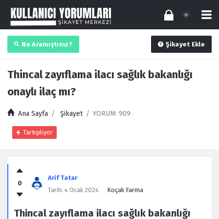
Ne Aramıştınız?
Şikayet Ekle
Thincal zayıflama ilacı sağlık bakanlığı
onaylı ilaç mı?
Ana Sayfa
/
Şikayet
/
YORUM: 909
Tartışılıyor
Kullanıcı
Yorumları
Arif Tatar
0
Latest
Tarih:
4 Ocak 2024
Koçak Farma
Şikayet
Thincal zayıflama ilacı sağlık bakanlığı