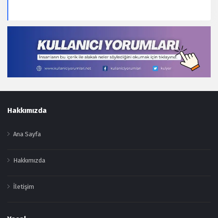
Footer
Hakkımızda
Ana Sayfa
Hakkımızda
İletişim