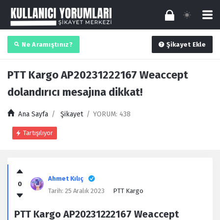
Ne Aramıştınız?
Şikayet Ekle
PTT Kargo AP20231222167 Weaccept
dolandırıcı mesajına dikkat!
Ana Sayfa
/
Şikayet
/
YORUM: 438
Tartışılıyor
Kullanıcı
Yorumları
Ahmet Kılıç
0
Latest
Tarih:
25 Aralık 2023
PTT Kargo
Şikayet
PTT Kargo AP20231222167 Weaccept