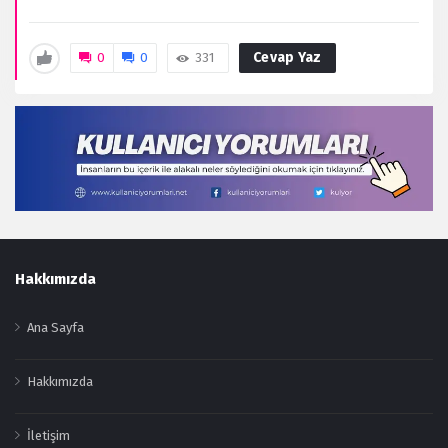
Cevap Yaz
0
0
331
Footer
Hakkımızda
Ana Sayfa
Hakkımızda
İletişim