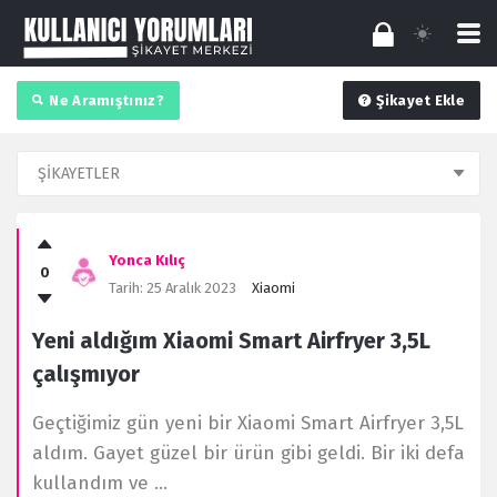
Ne Aramıştınız?
Şikayet Ekle
Kullanıcı
Yorumları
Yonca Kılıç
0
Latest
Tarih:
25 Aralık 2023
Xiaomi
Şikayet
Yeni aldığım Xiaomi Smart Airfryer 3,5L
çalışmıyor
Geçtiğimiz gün yeni bir Xiaomi Smart Airfryer 3,5L
aldım. Gayet güzel bir ürün gibi geldi. Bir iki defa
kullandım ve ...