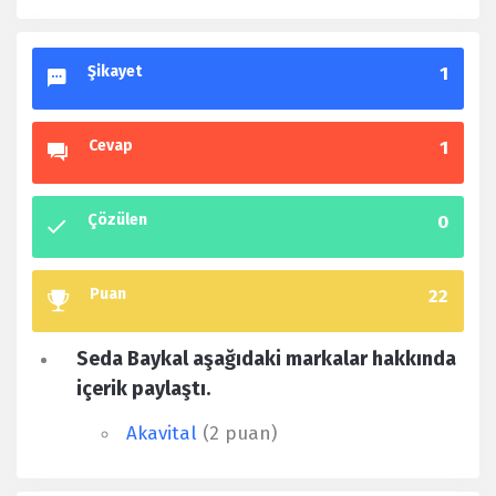
Şikayet
1
Cevap
1
Çözülen
0
Puan
22
Seda Baykal aşağıdaki markalar hakkında
içerik paylaştı.
Akavital
(2 puan)