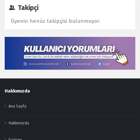
Takipçi
Üyenin henüz takipçisi bulunmuyor.
Footer
Hakkımızda
Ana Sayfa
Hakkımızda
İletişim