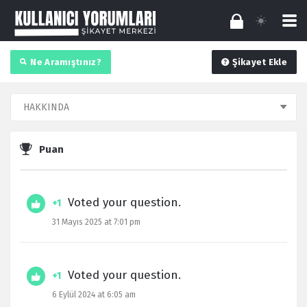
Ne Aramıştınız?
Şikayet Ekle
Puan
Voted your question.
+1
31 Mayıs 2025 at 7:01 pm
Voted your question.
+1
6 Eylül 2024 at 6:05 am