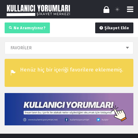
Ne Aramıştınız?
Şikayet Ekle
Henüz hiç bir içeriği favorilere eklememiş.