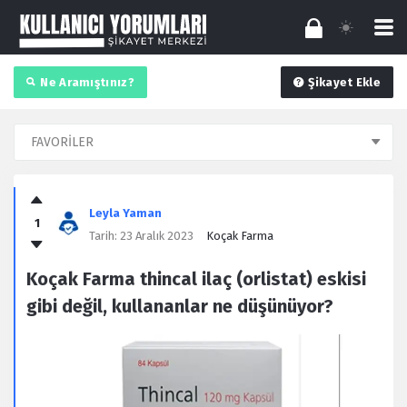
Ne Aramıştınız?
Şikayet Ekle
Kullanıcı
Yorumları
Leyla Yaman
1
Latest
Tarih:
23 Aralık 2023
Koçak Farma
Şikayet
Koçak Farma thincal ilaç (orlistat) eskisi
gibi değil, kullananlar ne düşünüyor?