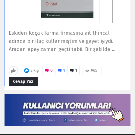
Eskiden Koçak farma firmasına ait thincal
adında bir ilaç kullanmıştım ve gayet iyiydi.
Aradan epey zaman geçti tabii. Bir şekilde ...
0
1
1
965
2 Kişi
Cevap Yaz