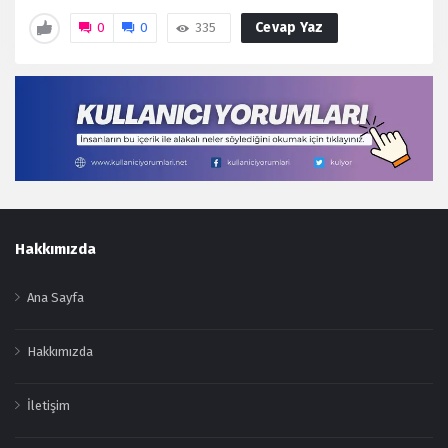
Cevap Yaz
0
0
335
Footer
Hakkımızda
Ana Sayfa
Hakkımızda
İletişim