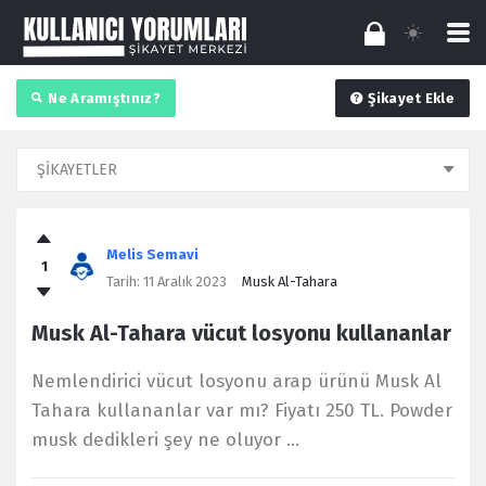
Ne Aramıştınız?
Şikayet Ekle
Kullanıcı
Yorumları
Melis Semavi
1
Latest
Tarih:
11 Aralık 2023
Musk Al-Tahara
Şikayet
Musk Al-Tahara vücut losyonu kullananlar
Nemlendirici vücut losyonu arap ürünü Musk Al
Tahara kullananlar var mı? Fiyatı 250 TL. Powder
musk dedikleri şey ne oluyor ...