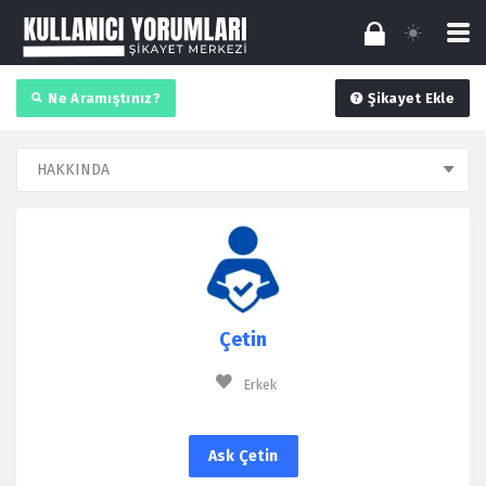
Ne Aramıştınız?
Şikayet Ekle
Çetin
Erkek
Ask Çetin