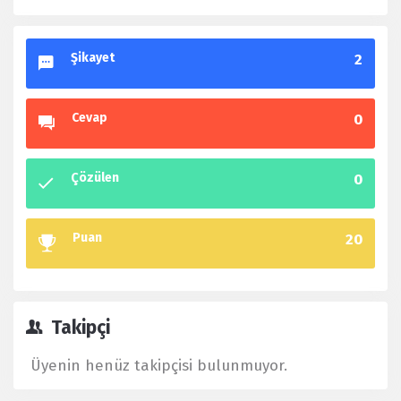
Şikayet
2
Cevap
0
Çözülen
0
Puan
20
Takipçi
Üyenin henüz takipçisi bulunmuyor.