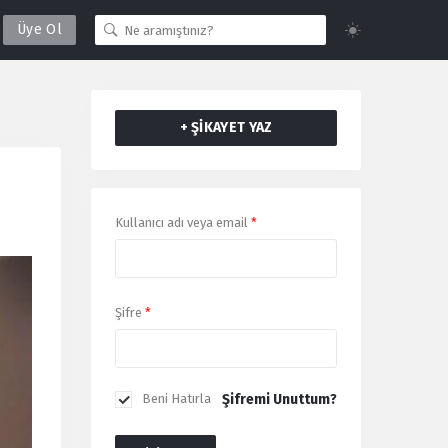
Üye Ol
+ ŞİKAYET YAZ
Giriş
Kullanıcı adı veya email
*
Yap
Şifre
*
Şifremi Unuttum?
Beni Hatırla