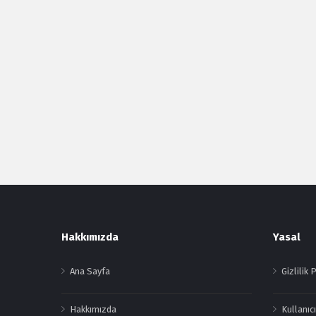
Footer
Hakkımızda
Yasal
Ana Sayfa
Gizlilik 
Hakkımızda
Kullanıcı