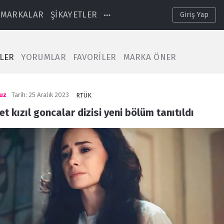
MARKALAR
ŞİKAYETLER
Giriş Yap
TLER
YORUMLAR
FAVORİLER
MARKA ÖNER
uz
Tarih:
25 Aralık 2023
RTÜK
t kızıl goncalar dizisi yeni bölüm tanıtıldı