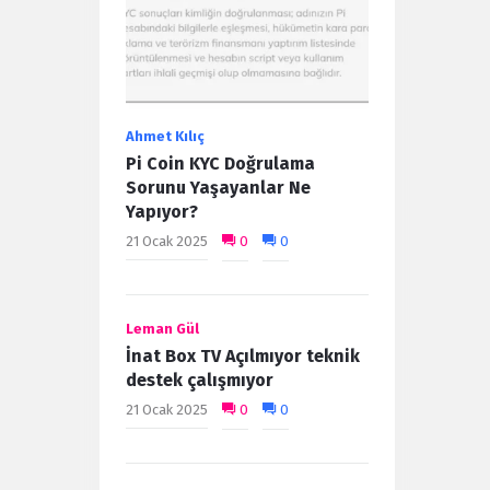
Ahmet Kılıç
Pi Coin KYC Doğrulama
Sorunu Yaşayanlar Ne
Yapıyor?
21 Ocak 2025
0
0
Leman Gül
İnat Box TV Açılmıyor teknik
destek çalışmıyor
21 Ocak 2025
0
0