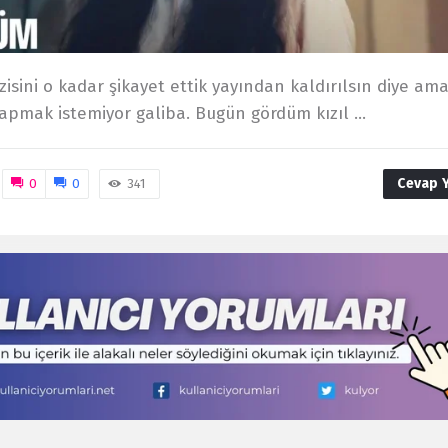
zisini o kadar şikayet ettik yayından kaldırılsın diye am
apmak istemiyor galiba. Bugün gördüm kızıl ...
Cevap 
0
0
341