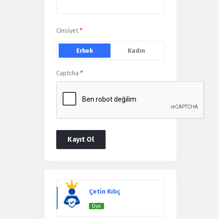
Cinsiyet
*
Erkek
Kadın
Captcha
*
Kayıt Ol
Users
Çetin Kılıç
Üye