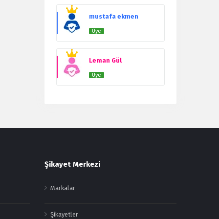
mustafa ekmen
Üye
Leman Gül
Üye
Şikayet Merkezi
Markalar
Şikayetler