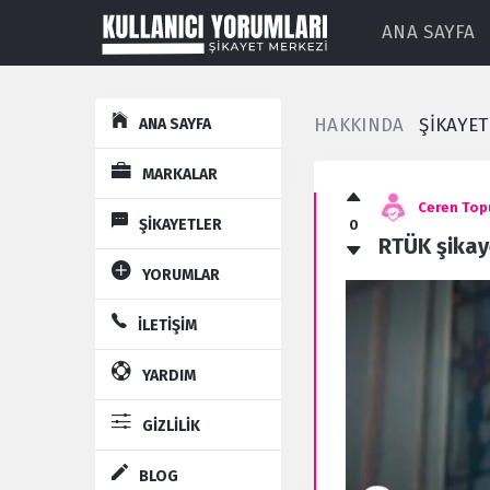
ANA SAYFA
Explore
HAKKINDA
ŞİKAYE
ANA SAYFA
Kullanıcı
MARKALAR
Yorumları
Ceren Top
ŞİKAYETLER
0
Latest
RTÜK şikaye
Şikayet
YORUMLAR
İLETİŞİM
YARDIM
GİZLİLİK
BLOG