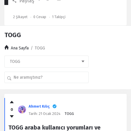
Paylaş
2
Şikayet
0
Cevap
1
Takipçi
TOGG
Ana Sayfa
/
TOGG
Kullanıcı
Yorumları
Ahmet Kılıç
0
Latest
Tarih:
21 Ocak 2024
TOGG
Şikayet
TOGG araba kullanıcı yorumları ve