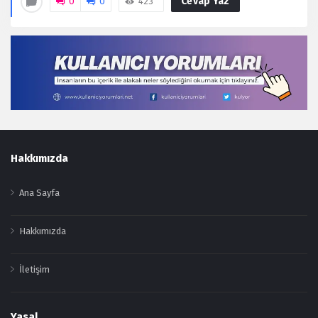
Cevap Yaz
0
0
423
Footer
Hakkımızda
Ana Sayfa
Hakkımızda
İletişim
Yasal