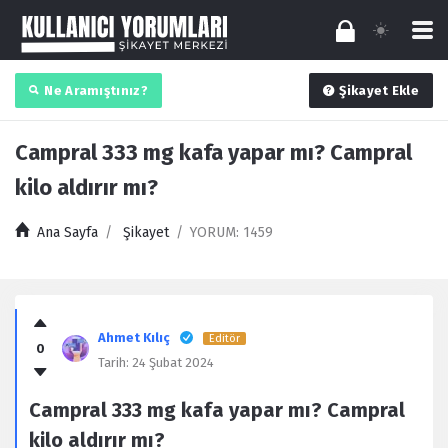
Ne Aramıştınız?
Şikayet Ekle
Campral 333 mg kafa yapar mı? Campral
kilo aldırır mı?
Ana Sayfa
/
Şikayet
/
YORUM: 1459
Kullanıcı
Yorumları
Ahmet Kılıç
Editör
0
Latest
Tarih:
24 Şubat 2024
Şikayet
Campral 333 mg kafa yapar mı? Campral
kilo aldırır mı?