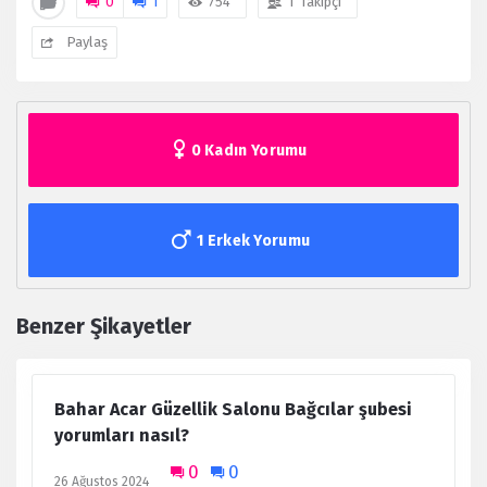
0
1
754
1
Takipçi
Paylaş
0 Kadın Yorumu
1 Erkek Yorumu
Benzer Şikayetler
Bahar Acar Güzellik Salonu Bağcılar şubesi
yorumları nasıl?
0
0
26 Ağustos 2024