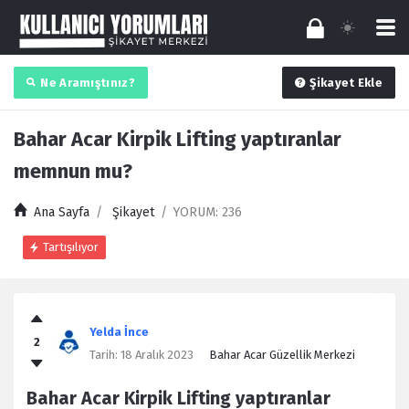
Ne Aramıştınız?
Şikayet Ekle
Bahar Acar Kirpik Lifting yaptıranlar
memnun mu?
Ana Sayfa
/
Şikayet
/
YORUM: 236
Tartışılıyor
Kullanıcı
Yorumları
Yelda İnce
2
Latest
Tarih:
18 Aralık 2023
Bahar Acar Güzellik Merkezi
Şikayet
Bahar Acar Kirpik Lifting yaptıranlar