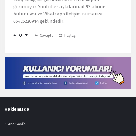
görünüyor. Youtube sayfalarınad 93 abone
bulunuyor ve Whatsapp iletişim numarası
05425220914 şeklindedir.
0
Cevapla
Paylaş
Footer
Hakkımızda
Ana Sayfa