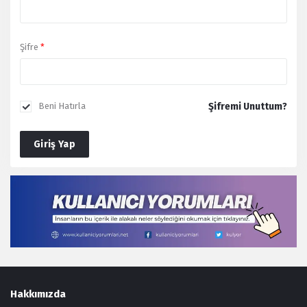
Şifre
*
Şifremi Unuttum?
Beni Hatırla
Giriş Yap
Footer
Hakkımızda