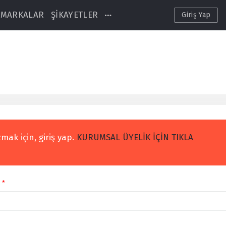
MARKALAR
ŞİKAYETLER
Giriş Yap
mak için, giriş yap.
KURUMSAL ÜYELİK İÇİN TIKLA
l
*