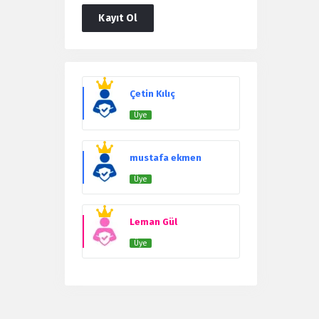
Kayıt Ol
Users
Çetin Kılıç
Üye
mustafa ekmen
Üye
Leman Gül
Üye