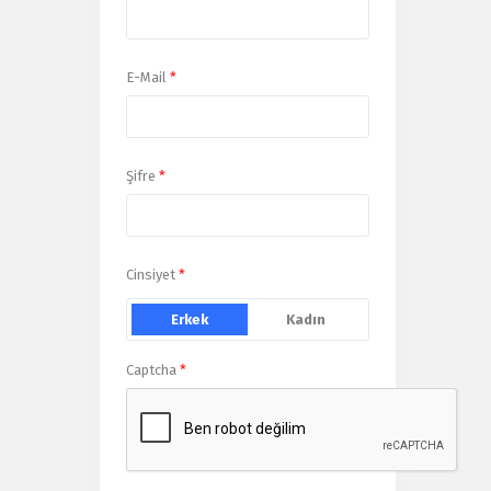
E-Mail
*
Şifre
*
Cinsiyet
*
Erkek
Kadın
Captcha
*