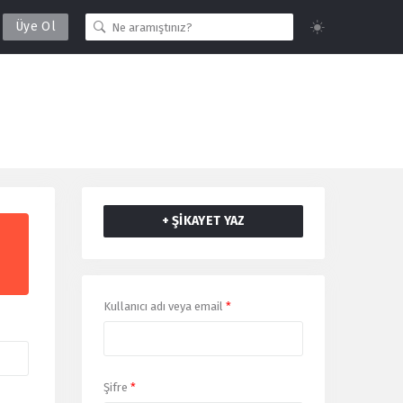
Üye Ol
+ ŞİKAYET YAZ
Giriş
Kullanıcı adı veya email
*
Yap
Şifre
*