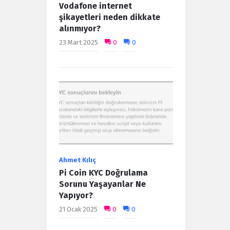
Vodafone internet
şikayetleri neden dikkate
alınmıyor?
23 Mart 2025
0
0
Ahmet Kılıç
Pi Coin KYC Doğrulama
Sorunu Yaşayanlar Ne
Yapıyor?
21 Ocak 2025
0
0