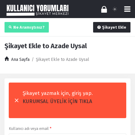
Ne Aramıştınız?
Şikayet Ekle
Şikayet Ekle to Azade Uysal
Ana Sayfa
/
Şikayet Ekle to Azade Uysal
Şikayet yazmak için, giriş yap.
KURUMSAL ÜYELİK İÇİN TIKLA
Kullanıcı adı veya email
*