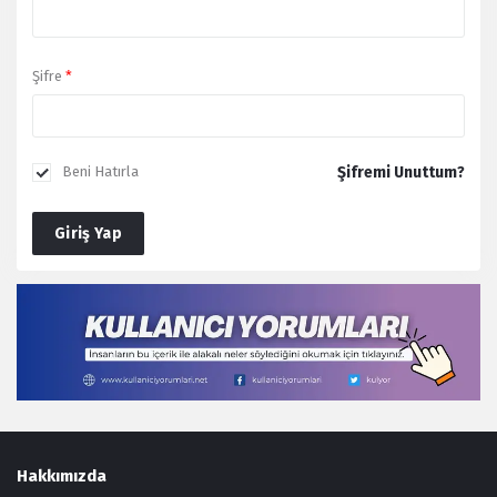
Şifre
*
Şifremi Unuttum?
Beni Hatırla
Giriş Yap
Footer
Hakkımızda