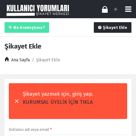
Ne Aramıştınız?
Şikayet Ekle
Şikayet Ekle
Ana Sayfa
/
Şikayet Ekle
Şikayet yazmak için, giriş yap.
KURUMSAL ÜYELİK İÇİN TIKLA
Kullanıcı adı veya email
*