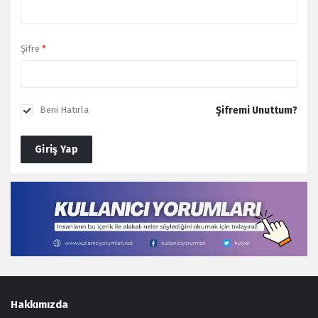
Şifre
*
Şifremi Unuttum?
Beni Hatırla
Giriş Yap
Footer
Hakkımızda