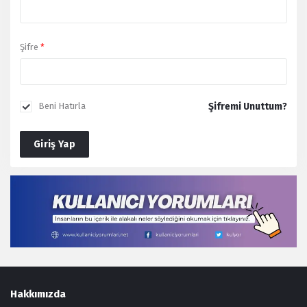
Şifre
*
Şifremi Unuttum?
Beni Hatırla
Giriş Yap
Footer
Hakkımızda