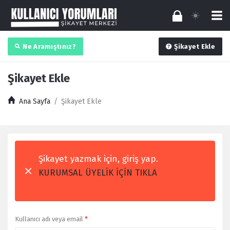
Ne Aramıştınız?
Şikayet Ekle
Şikayet Ekle
Ana Sayfa
/
Şikayet Ekle
Şikayet yazmak için, giriş yap.
KURUMSAL ÜYELİK İÇİN TIKLA
Kullanıcı adı veya email
*