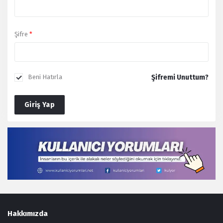
Şifre
*
Şifremi Unuttum?
Beni Hatırla
Giriş Yap
Footer
Hakkımızda