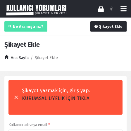
Ne Aramıştınız?
Şikayet Ekle
Şikayet Ekle
Ana Sayfa
/
Şikayet Ekle
Şikayet yazmak için, giriş yap.
KURUMSAL ÜYELİK İÇİN TIKLA
Kullanıcı adı veya email
*