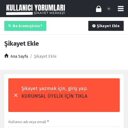
Ne Aramıştınız?
Şikayet Ekle
Şikayet Ekle
Ana Sayfa
/
Şikayet Ekle
Şikayet yazmak için, giriş yap.
KURUMSAL ÜYELİK İÇİN TIKLA
Kullanıcı adı veya email
*