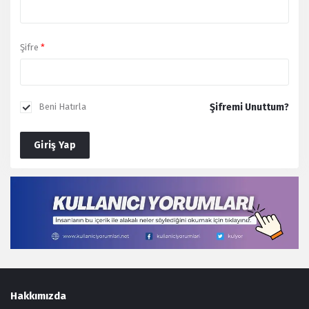
Şifre
*
Şifremi Unuttum?
Beni Hatırla
Giriş Yap
Footer
Hakkımızda