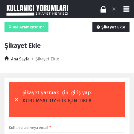
Ne Aramıştınız?
Şikayet Ekle
Şikayet Ekle
Ana Sayfa
/
Şikayet Ekle
Şikayet yazmak için, giriş yap.
KURUMSAL ÜYELİK İÇİN TIKLA
Kullanıcı adı veya email
*