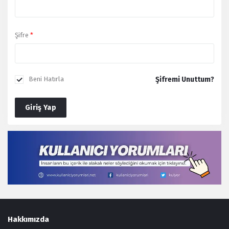
Şifre
*
Şifremi Unuttum?
Beni Hatırla
Giriş Yap
Footer
Hakkımızda