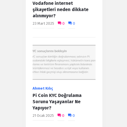
Vodafone internet
şikayetleri neden dikkate
alınmıyor?
23 Mart 2025
0
0
Ahmet Kılıç
Pi Coin KYC Doğrulama
Sorunu Yaşayanlar Ne
Yapıyor?
21 Ocak 2025
0
0