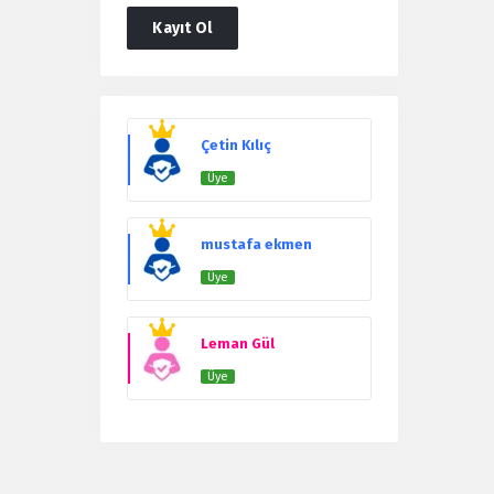
Kayıt Ol
Users
Çetin Kılıç
Üye
mustafa ekmen
Üye
Leman Gül
Üye