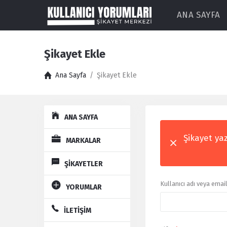
ANA SAYFA
Şikayet Ekle
Ana Sayfa
/
Şikayet Ekle
Explore
ANA SAYFA
Şikayet yaz
MARKALAR
ŞİKAYETLER
Kullanıcı adı veya emai
YORUMLAR
İLETİŞİM