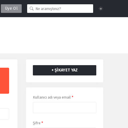
Üye Ol
+ ŞİKAYET YAZ
Giriş
Kullanıcı adı veya email
*
Yap
Şifre
*