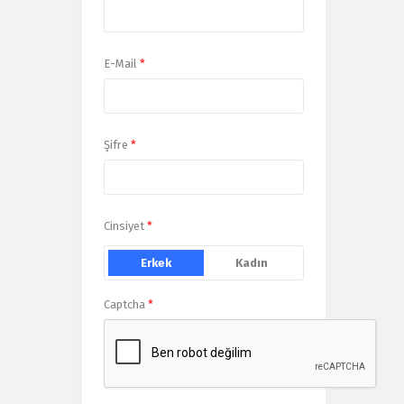
E-Mail
*
Şifre
*
Cinsiyet
*
Erkek
Kadın
Captcha
*