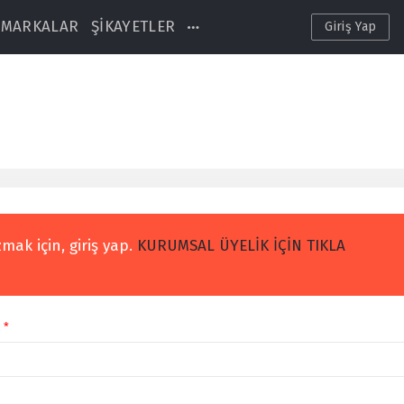
MARKALAR
ŞİKAYETLER
Giriş Yap
mak için, giriş yap.
KURUMSAL ÜYELİK İÇİN TIKLA
l
*