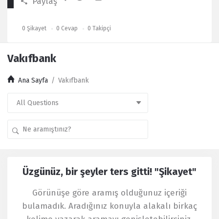
Paylaş
0
Şikayet
0
Cevap
0
Takipçi
Vakıfbank
Ana Sayfa
/
Vakıfbank
Kullanıcı
Üzgünüz, bir şeyler ters gitti! "Şikayet"
Yorumları
Latest
Görünüşe göre aramış olduğunuz içeriği
Şikayet
bulamadık. Aradığınız konuyla alakalı birkaç