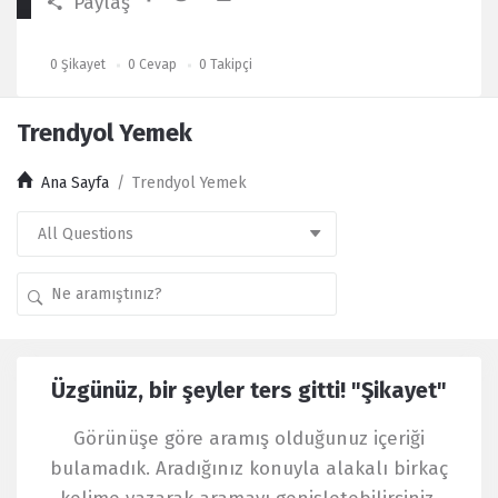
Paylaş
0
Şikayet
0
Cevap
0
Takipçi
Trendyol Yemek
Ana Sayfa
/
Trendyol Yemek
Kullanıcı
Üzgünüz, bir şeyler ters gitti! "Şikayet"
Yorumları
Latest
Görünüşe göre aramış olduğunuz içeriği
Şikayet
bulamadık. Aradığınız konuyla alakalı birkaç