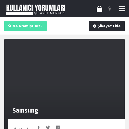
Ne Aramıştınız?
Şikayet Ekle
Samsung