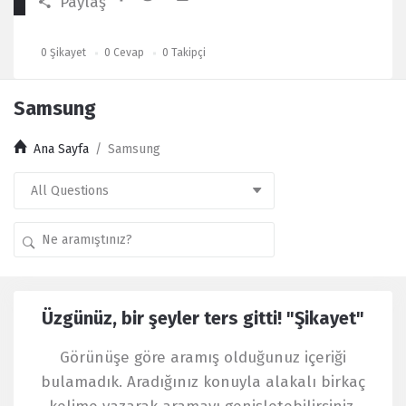
Paylaş
0
Şikayet
0
Cevap
0
Takipçi
Samsung
Ana Sayfa
/
Samsung
Kullanıcı
Üzgünüz, bir şeyler ters gitti! "Şikayet"
Yorumları
Latest
Görünüşe göre aramış olduğunuz içeriği
Şikayet
bulamadık. Aradığınız konuyla alakalı birkaç