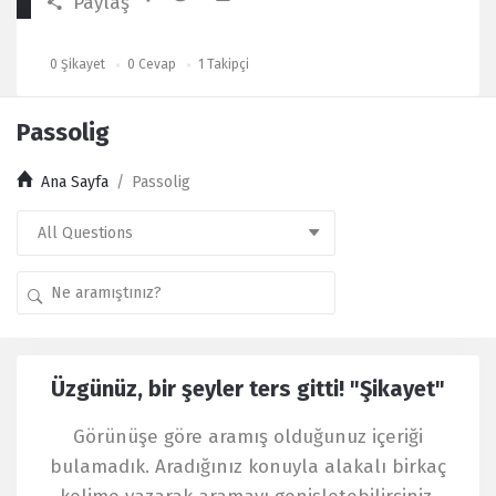
Paylaş
0
Şikayet
0
Cevap
1
Takipçi
Passolig
Ana Sayfa
/
Passolig
Kullanıcı
Üzgünüz, bir şeyler ters gitti! "Şikayet"
Yorumları
Latest
Görünüşe göre aramış olduğunuz içeriği
Şikayet
bulamadık. Aradığınız konuyla alakalı birkaç