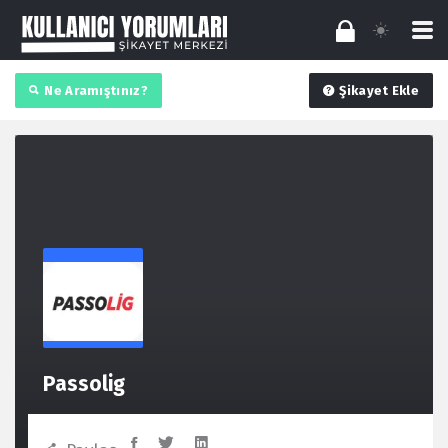
Ne Aramıştınız?
Şikayet Ekle
Passolig