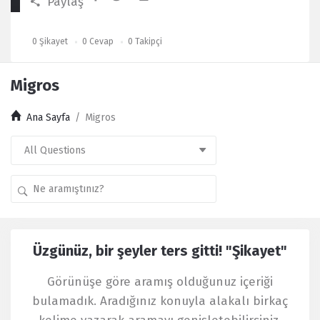
Paylaş
0
Şikayet
0
Cevap
0
Takipçi
Migros
Ana Sayfa
/
Migros
Kullanıcı
Üzgünüz, bir şeyler ters gitti! "Şikayet"
Yorumları
Latest
Görünüşe göre aramış olduğunuz içeriği
Şikayet
bulamadık. Aradığınız konuyla alakalı birkaç