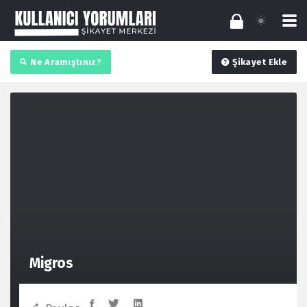
Ne Aramıştınız?
Şikayet Ekle
Migros