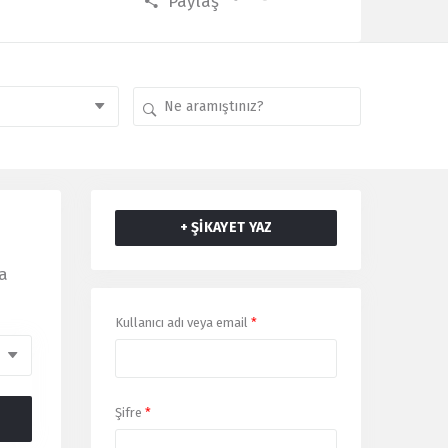
Paylaş
+ ŞİKAYET YAZ
a
Giriş
Kullanıcı adı veya email
*
Yap
Şifre
*