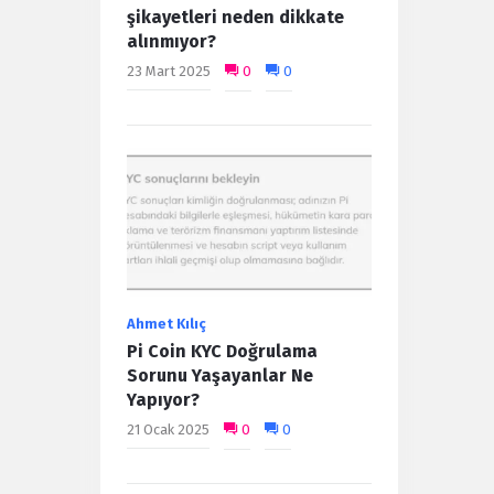
şikayetleri neden dikkate
alınmıyor?
23 Mart 2025
0
0
Ahmet Kılıç
Pi Coin KYC Doğrulama
Sorunu Yaşayanlar Ne
Yapıyor?
21 Ocak 2025
0
0