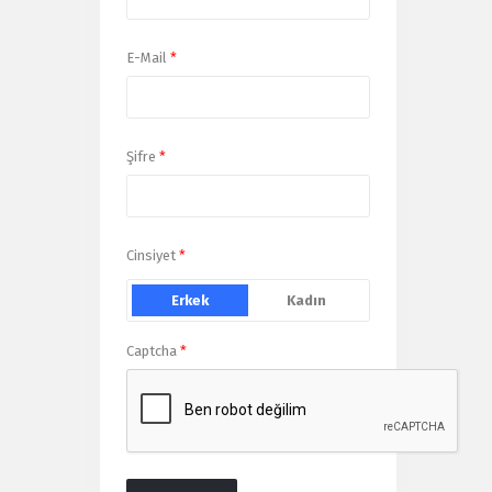
E-Mail
*
Şifre
*
Cinsiyet
*
Erkek
Kadın
Captcha
*