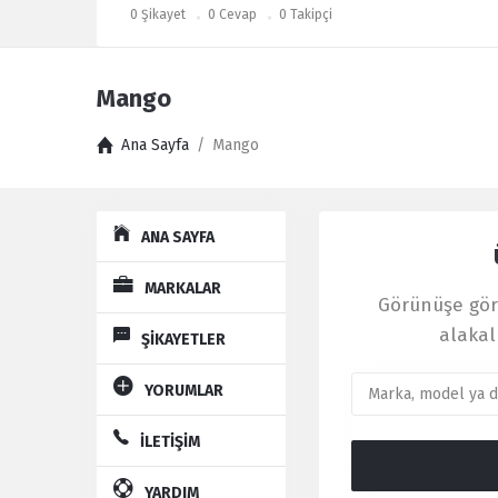
0
Şikayet
0
Cevap
0
Takipçi
Mango
Ana Sayfa
/
Mango
Explore
Kullanıcı
ANA SAYFA
Yorumları
Latest
MARKALAR
Görünüşe göre
Şikayet
alakal
ŞİKAYETLER
YORUMLAR
İLETİŞİM
YARDIM