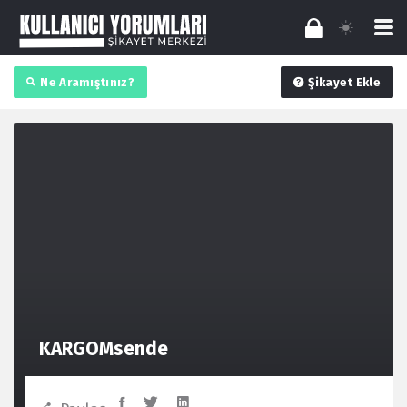
Ne Aramıştınız?
Şikayet Ekle
KARGOMsende