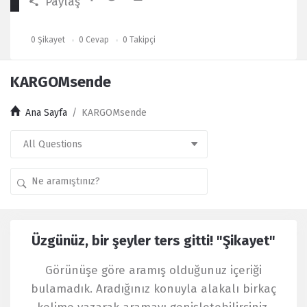
Paylaş
0
Şikayet
0
Cevap
0
Takipçi
KARGOMsende
Ana Sayfa
/
KARGOMsende
Kullanıcı
Üzgünüz, bir şeyler ters gitti! "Şikayet"
Yorumları
Latest
Görünüşe göre aramış olduğunuz içeriği
Şikayet
bulamadık. Aradığınız konuyla alakalı birkaç